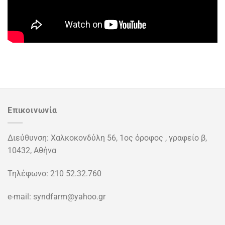
Επικοινωνία
Διεύθυνση: Χαλκοκονδύλη 56, 1ος όροφος , γραφείο β,
10432, Αθήνα
Τηλέφωνο: 210 52.32.760
e-mail: syndfarm@yahoo.gr