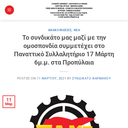
Μετάβαση
στο
περιεχόμενο
ΑΝΑΚΟΙΝΏΣΕΙΣ
,
ΝΈΑ
To συνδικάτο μας μαζί με την
ομοσπονδία συμμετέχει στο
Παναττικό Συλλαλητήριο 17 Μάρτη
6μ.μ. στα Προπύλαια
POSTED ON
11 ΜΑΡΤΊΟΥ, 2021
BY
ΣΥΝΔΙΚΆΤΟ ΦΑΡΜΆΚΟΥ
11
Μαρ