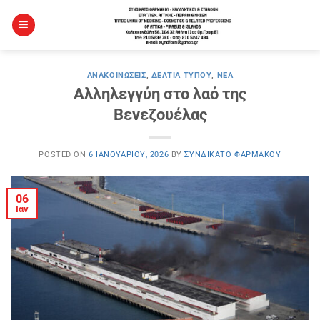
Μετάβαση
στο
περιεχόμενο
ΑΝΑΚΟΙΝΏΣΕΙΣ
,
ΔΕΛΤΊΑ ΤΎΠΟΥ
,
ΝΈΑ
Αλληλεγγύη στο λαό της
Βενεζουέλας
POSTED ON
6 ΙΑΝΟΥΑΡΊΟΥ, 2026
BY
ΣΥΝΔΙΚΆΤΟ ΦΑΡΜΆΚΟΥ
06
Ιαν