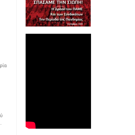
ρία
ού
.