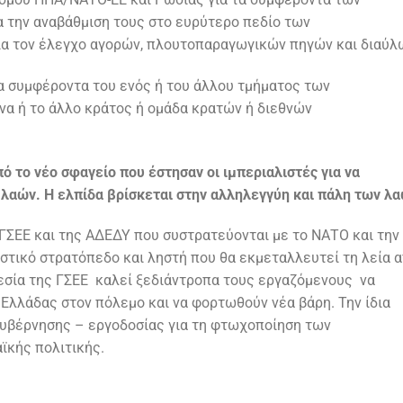
α την αναβάθμιση τους στο ευρύτερο πεδίο των
ια τον έλεγχο αγορών, πλουτοπαραγωγικών πηγών και διαύλ
α συμφέροντα του ενός ή του άλλου τμήματος των
να ή το άλλο κράτος ή ομάδα κρατών ή διεθνών
ό το νέο σφαγείο που έστησαν οι ιμπεριαλιστές για να
 λαών. Η ελπίδα βρίσκεται στην αλληλεγγύη και πάλη των λα
ΓΣΕΕ και της ΑΔΕΔΥ που συστρατεύονται με το ΝΑΤΟ και την
λιστικό στρατόπεδο και ληστή που θα εκμεταλλευτεί τη λεία 
γεσία της ΓΣΕΕ καλεί ξεδιάντροπα τους εργαζόμενους να
 Ελλάδας στον πόλεμο και να φορτωθούν νέα βάρη. Την ίδια
κυβέρνησης – εργοδοσίας για τη φτωχοποίηση των
ϊκής πολιτικής.