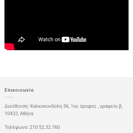
Επικοινωνία
Διεύθυνση: Χαλκοκονδύλη 56, 1ος όροφος , γραφείο β,
10432, Αθήνα
Τηλέφωνο: 210 52.32.760