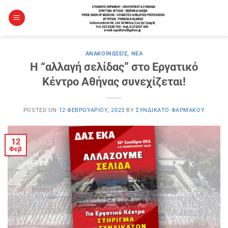
Μετάβαση
στο
περιεχόμενο
ΑΝΑΚΟΙΝΏΣΕΙΣ
,
ΝΈΑ
Η “αλλαγή σελίδας” στο Εργατικό
Κέντρο Αθήνας συνεχίζεται!
POSTED ON
12 ΦΕΒΡΟΥΑΡΊΟΥ, 2023
BY
ΣΥΝΔΙΚΆΤΟ ΦΑΡΜΆΚΟΥ
12
Φεβ