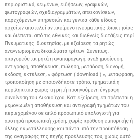
περιοριστικά, κειμένων, ειδήσεων, γραφικών,
φωτογραφιών, σχεδιαγραμμάτων, απεικονίσεων,
παρεχόμενων υπηρεσιών και γενικά κάθε είδους
αρχείων αποτελεί αντικείμενο πνευματικής ιδιοκτησίας
και διέπεται από τις εθνικές και διεθνείς διατάξεις περί
Πνευματικής Ιδιοκτησίας, με εξαίρεση τα ρητώς
αναγνωρισμένα δικαιώματα τρίτων. Συνεπώς,
απαγορεύεται ρητά η αναπαραγωγή, αναδημοσίευση,
αντιγραφή, αποθήκευση, πώληση, μετάδοση, διανομή,
έκδοση, εκτέλεση, « φόρτωση ( download ) », μετάφραση,
τροποποίηση με οποιονδήποτε τρόπο, τμηματικά η
περιληπτικά χωρίς τη ρητή προηγούμενη έγγραφη
συναίνεση του Δικαιούχου. Κατ’ εξαίρεση, επιτρέπεται η
μεμονωμένη αποθήκευση και αντιγραφή τμημάτων του
περιεχομένου σε απλό προσωπικό υπολογιστή για
αυστηρά προσωπική χρήση, χωρίς πρόθεση εμπορικής ή
άλλης εκμετάλλευσης και πάντα υπό την προϋπόθεση
της αναγραφής της πηγής προέλευσής του, χωρίς αυτό