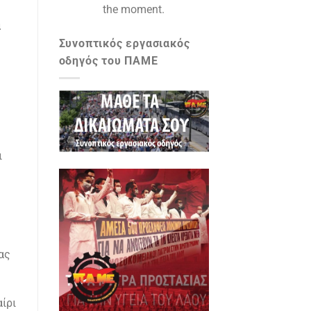
the moment.
α
Συνοπτικός εργασιακός
οδηγός του ΠΑΜΕ
ι
ας
ίρι