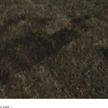
 ΑΒΕ.»