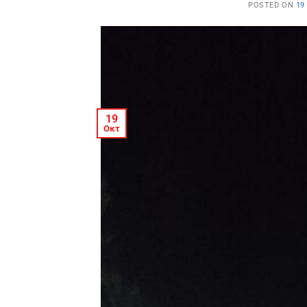
POSTED ON
19
19
Οκτ