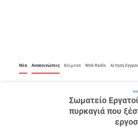
Μετάβαση
στο
περιεχόμενο
Νέα
Ανακοινώσεις
Κείμενα
Web Radio
Αίτηση Εγγρα
ΑΝ
Σωματείο Εργατο
πυρκαγιά που ξέ
εργοσ