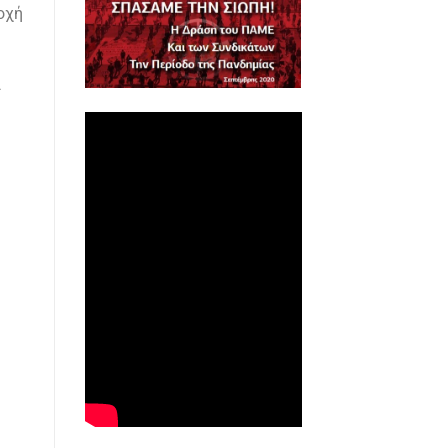
οχή
ι