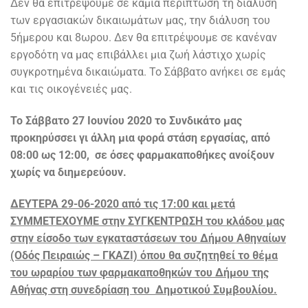
Δεν θα επιτρέψουμε σε καμία περίπτωση τη διάλυση
των εργασιακών δικαιωμάτων μας, την διάλυση του
5ήμερου και 8ωρου. Δεν θα επιτρέψουμε σε κανέναν
εργοδότη να μας επιβάλλει μια ζωή λάστιχο χωρίς
συγκροτημένα δικαιώματα. Το Σάββατο ανήκει σε εμάς
και τις οικογένειές μας.
Το Σάββατο 27 Ιουνίου 2020 το Συνδικάτο μας
προκηρύσσει γι άλλη μια φορά στάση εργασίας, από
08:00 ως 12:00, σε όσες φαρμακαποθήκες ανοίξουν
χωρίς να διημερεύουν.
ΔΕΥΤΕΡΑ 29-06-2020 από τις 17:00 και μετά
ΣΥΜΜΕΤΕΧΟΥΜΕ στην ΣΥΓΚΕΝΤΡΩΣΗ του κλάδου μας
στην είσοδο των εγκαταστάσεων του Δήμου Αθηναίων
(Οδός Πειραιώς – ΓΚΑΖΙ) όπου θα συζητηθεί το θέμα
του ωραρίου των φαρμακαποθηκών του Δήμου της
Αθήνας στη συνεδρίαση του Δημοτικού Συμβουλίου.