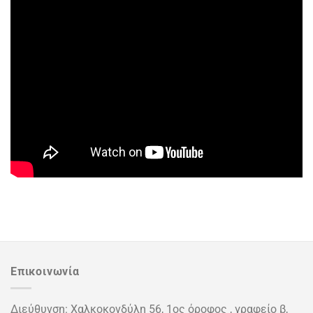
Επικοινωνία
Διεύθυνση: Χαλκοκονδύλη 56, 1ος όροφος , γραφείο β,