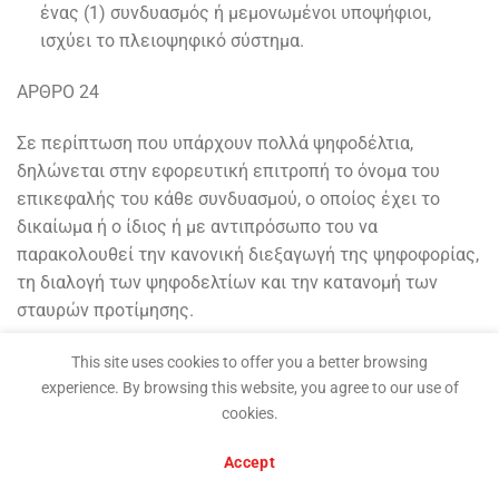
ένας (1) συνδυασμός ή μεμονωμένοι υποψήφιοι,
ισχύει το πλειοψηφικό σύστημα.
ΑΡΘΡΟ 24
Σε περίπτωση που υπάρχουν πολλά ψηφοδέλτια,
δηλώνεται στην εφορευτική επιτροπή το όνομα του
επικεφαλής του κάθε συνδυασμού, ο οποίος έχει το
δικαίωμα ή ο ίδιος ή με αντιπρόσωπο του να
παρακολουθεί την κανονική διεξαγωγή της ψηφοφορίας,
τη διαλογή των ψηφοδελτίων και την κατανομή των
σταυρών προτίμησης.
ΑΡΘΡΟ 25
This site uses cookies to offer you a better browsing
experience. By browsing this website, you agree to our use of
Το παλιό διοικητικό συμβούλιο παραδίνει μέσα σε 8
cookies.
μέρες στο νέο, όλα τα περιουσιακά στοιχεία του
Accept
συνδικάτου και τα βιβλία. Για την παράδοση υπογράφεται
σχετικό πρωτόκολλο. Μέχρι την παράδοση στο νέο